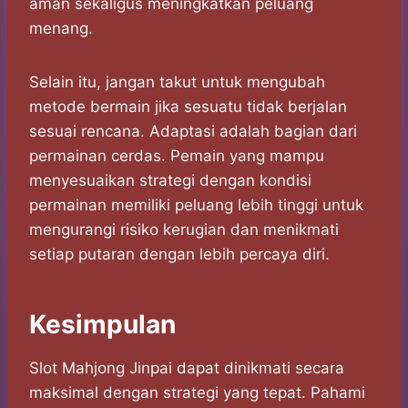
aman sekaligus meningkatkan peluang
menang.
Selain itu, jangan takut untuk mengubah
metode bermain jika sesuatu tidak berjalan
sesuai rencana. Adaptasi adalah bagian dari
permainan cerdas. Pemain yang mampu
menyesuaikan strategi dengan kondisi
permainan memiliki peluang lebih tinggi untuk
mengurangi risiko kerugian dan menikmati
setiap putaran dengan lebih percaya diri.
Kesimpulan
Slot Mahjong Jinpai dapat dinikmati secara
maksimal dengan strategi yang tepat. Pahami