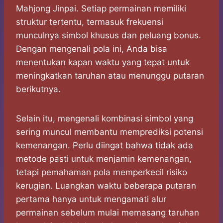
Mahjong Jinpai. Setiap permainan memiliki
struktur tertentu, termasuk frekuensi
munculnya simbol khusus dan peluang bonus.
Dengan mengenali pola ini, Anda bisa
menentukan kapan waktu yang tepat untuk
meningkatkan taruhan atau menunggu putaran
berikutnya.
Selain itu, mengenali kombinasi simbol yang
sering muncul membantu memprediksi potensi
kemenangan. Perlu diingat bahwa tidak ada
metode pasti untuk menjamin kemenangan,
tetapi pemahaman pola memperkecil risiko
kerugian. Luangkan waktu beberapa putaran
pertama hanya untuk mengamati alur
permainan sebelum mulai memasang taruhan