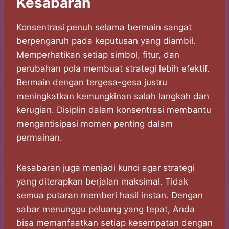
Kesabaran
Konsentrasi penuh selama bermain sangat
berpengaruh pada keputusan yang diambil.
Memperhatikan setiap simbol, fitur, dan
perubahan pola membuat strategi lebih efektif.
Bermain dengan tergesa-gesa justru
meningkatkan kemungkinan salah langkah dan
kerugian. Disiplin dalam konsentrasi membantu
mengantisipasi momen penting dalam
permainan.
Kesabaran juga menjadi kunci agar strategi
yang diterapkan berjalan maksimal. Tidak
semua putaran memberi hasil instan. Dengan
sabar menunggu peluang yang tepat, Anda
bisa memanfaatkan setiap kesempatan dengan