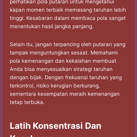
perhatikan pola putaran untuk mengetahui
kapan momen terbaik memasang taruhan lebih
tinggi. Kesabaran dalam membaca pola sangat
menentukan hasil jangka panjang.
Selain itu, jangan terpancing oleh putaran yang
tampak menguntungkan sesaat. Memahami
pola kemenangan dan kekalahan membuat
Anda bisa menyesuaikan strategi taruhan
dengan bijak. Dengan frekuensi taruhan yang
terkontrol, risiko kerugian berkurang,
sementara kesempatan meraih kemenangan
tetap terbuka.
Latih Konsentrasi Dan