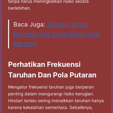
tanpa harus meningkatkan risiko secara
berlebihan.
Baca Juga:
Strategi Aman
Bermain Slot Great Rhino Agar
Menang
Perhatikan Frekuensi
Taruhan Dan Pola Putaran
Mengatur frekuensi taruhan juga berperan
penting dalam mengurangi risiko kerugian.
Hindari terlalu sering menaikkan taruhan hanya
karena kekalahan sementara. Sebaliknya,