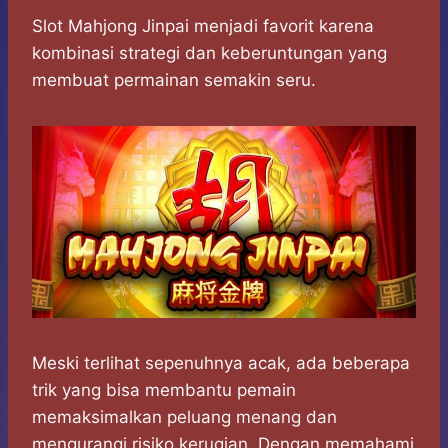
h
a
e
e
k
i
h
a
c
s
l
y
n
a
Slot Mahjong Jinpai menjadi favorit karena
t
e
s
e
p
e
r
kombinasi strategi dan keberuntungan yang
s
b
e
g
e
e
membuat permainan semakin seru.
A
o
n
r
p
o
g
a
p
k
e
m
r
Meski terlihat sepenuhnya acak, ada beberapa
trik yang bisa membantu pemain
memaksimalkan peluang menang dan
mengurangi risiko kerugian. Dengan memahami