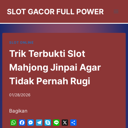
Skip
SLOT GACOR FULL POWER
to
content
SLOT ONLINE
Trik Terbukti Slot
Mahjong Jinpai Agar
Tidak Pernah Rugi
01/28/2026
Bagikan
W
F
M
T
S
L
X
S