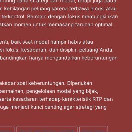
ntung pada strategi dan modal, tetapi juga pada
in kehilangan peluang karena terbawa emosi atau
ak terkontrol. Bermain dengan fokus memungkinkan
atkan momen untuk memasang taruhan optimal.
enti, baik saat modal hampir habis atau
 fokus, kesabaran, dan disiplin, peluang Anda
i dibandingkan hanya mengandalkan keberuntungan
kadar soal keberuntungan. Diperlukan
mainan, pengelolaan modal yang bijak,
serta kesadaran terhadap karakteristik RTP dan
 juga menjadi kunci penting agar strategi yang
gaways
#
SLOT GACOR FULL POWER
#
Slot Online