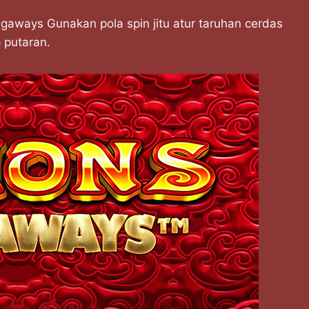
gaways Gunakan pola spin jitu atur taruhan cerdas
 putaran.