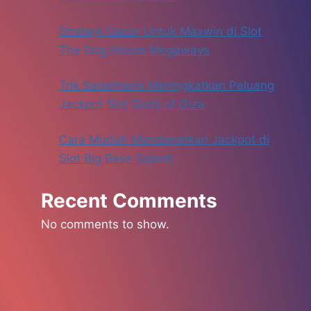
Strategi Gacor Untuk Maxwin di Slot
The Dog House Megaways
Trik Sederhana Meningkatkan Peluang
Jackpot Slot Gods of Giza
Cara Mudah Mendapatkan Jackpot di
Slot Big Bass Splash
Recent Comments
No comments to show.