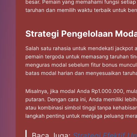
besar. Pemain yang memahami fungsi setiap
taruhan dan memilih waktu terbaik untuk ber
Strategi Pengelolaan Moda
Salah satu rahasia untuk mendekati jackpot 
pemain tergoda untuk memasang taruhan tingg
menguras modal sebelum fitur bonus muncul. 
batas modal harian dan menyesuaikan taruha
Misalnya, jika modal Anda Rp1.000.000, mu
putaran. Dengan cara ini, Anda memiliki lebi
atau kombinasi simbol tinggi tanpa kehabisa
langkah penting untuk menjaga peluang merai
Baca Juga:
Strategi Efektif 