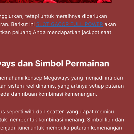
ggiurkan, tetapi untuk meraihnya diperlukan
an. Berikut ini
SLOT GACOR FULL POWER
akan
kan peluang Anda mendapatkan jackpot saat
ys dan Simbol Permainan
 memahami konsep Megaways yang menjadi inti dari
 sistem reel dinamis, yang artinya setiap putaran
beda dan ribuan kombinasi kemenangan.
sus seperti wild dan scatter, yang dapat memicu
untuk membentuk kombinasi menang. Simbol lion dan
 menjadi kunci untuk membuka putaran kemenangan