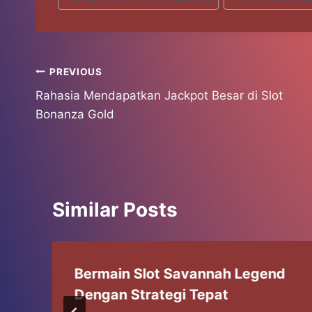
Tags:
Post
PREVIOUS
Rahasia Mendapatkan Jackpot Besar di Slot
navigation
Bonanza Gold
Similar Posts
Bermain Slot Savannah Legend
Dengan Strategi Tepat