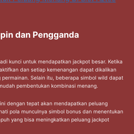
Spin dan Pengganda
adi kunci untuk mendapatkan jackpot besar. Ketika
iaktifkan dan setiap kemenangan dapat dikalikan
 permainan. Selain itu, beberapa simbol wild dapat
rmudah pembentukan kombinasi menang.
i dengan tepat akan mendapatkan peluang
mati pola munculnya simbol bonus dan menentukan
mpuh yang bisa meningkatkan peluang jackpot