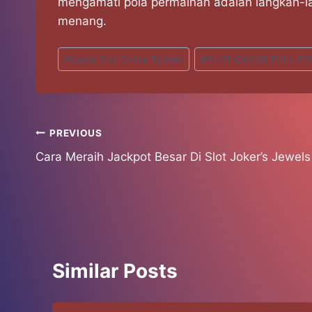
mengamati pola permainan adalah langkah-l
menang.
Post
#
Game Slot Online Terbaik
#
SLOT GACOR FULL P
Tags:
Post
PREVIOUS
Cara Meraih Jackpot Besar Di Slot Joker’s Jewels
navigation
Similar Posts