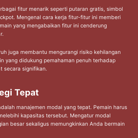
bagai fitur menarik seperti putaran gratis, simbol
kpot. Mengenal cara kerja fitur-fitur ini memberi
main yang mengabaikan fitur ini cenderung
r.
uruh juga membantu mengurangi risiko kehilangan
main yang didukung pemahaman penuh terhadap
 secara signifikan.
egi Tepat
 adalah manajemen modal yang tepat. Pemain harus
melebihi kapasitas tersebut. Mengatur modal
gian besar sekaligus memungkinkan Anda bermain