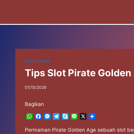
Skip
to
content
SLOT ONLINE
Tips Slot Pirate Golden
01/15/2026
Bagikan
W
F
M
T
S
L
X
S
h
a
e
e
k
i
h
a
c
s
l
y
n
a
Permainan Pirate Golden Age sebuah slot b