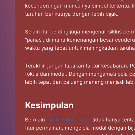
kecenderungan munculnya simbol tertentu. I
taruhan berikutnya dengan lebih bijak.
Selain itu, penting juga mengenali siklus perm
“panas”, di mana kemenangan besar cender
waktu yang tepat untuk meningkatkan taruhan
Terakhir, jangan lupakan faktor kesabaran. 
fokus dan modal. Dengan mengamati pola pe
lebih tepat dan peluang menang menjadi lebi
Kesimpulan
Bermain
Pirate Golden Age
tidak hanya tent
fitur permainan, mengelola modal dengan bij