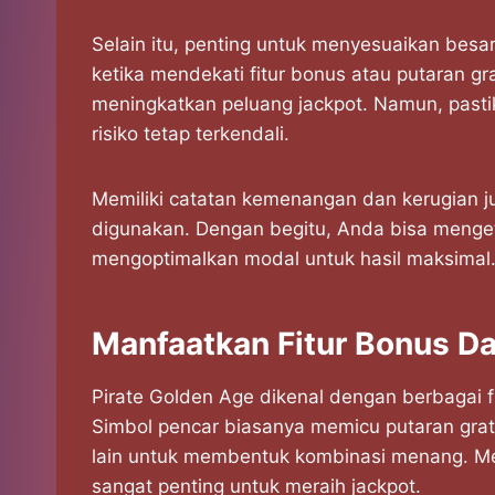
Selain itu, penting untuk menyesuaikan besa
ketika mendekati fitur bonus atau putaran gr
meningkatkan peluang jackpot. Namun, pastik
risiko tetap terkendali.
Memiliki catatan kemenangan dan kerugian 
digunakan. Dengan begitu, Anda bisa menget
mengoptimalkan modal untuk hasil maksimal
Manfaatkan Fitur Bonus Da
Pirate Golden Age dikenal dengan berbagai 
Simbol pencar biasanya memicu putaran grati
lain untuk membentuk kombinasi menang. Me
sangat penting untuk meraih jackpot.