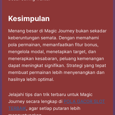
Kesimpulan
Menang besar di Magic Journey bukan sekadar
keberuntungan semata. Dengan memahami
pola permainan, memanfaatkan fitur bonus,
mengelola modal, menetapkan target, dan
menerapkan kesabaran, peluang kemenangan
dapat meningkat signifikan. Strategi yang tepat
membuat permainan lebih menyenangkan dan
hasilnya lebih optimal.
Jelajahi tips dan trik terbaru untuk Magic
Journey secara lengkap di
POLA GACOR SLOT
TERBAIK
, agar setiap putaran lebih