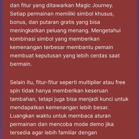
dan fitur yang ditawarkan Magic Journey.
Setiap permainan memiliki simbol khusus,
bonus, dan putaran gratis yang bisa
meningkatkan peluang menang. Mengetahui
kombinasi simbol yang memberikan
kemenangan terbesar membantu pemain
membuat keputusan yang lebih cerdas saat
bermain.
Selain itu, fitur-fitur seperti multiplier atau free
spin tidak hanya memberikan keseruan
tambahan, tetapi juga bisa menjadi kunci untuk
mendapatkan kemenangan lebih besar.
Luangkan waktu untuk membaca aturan
permainan dan mencoba mode demo jika
tersedia agar lebih familiar dengan