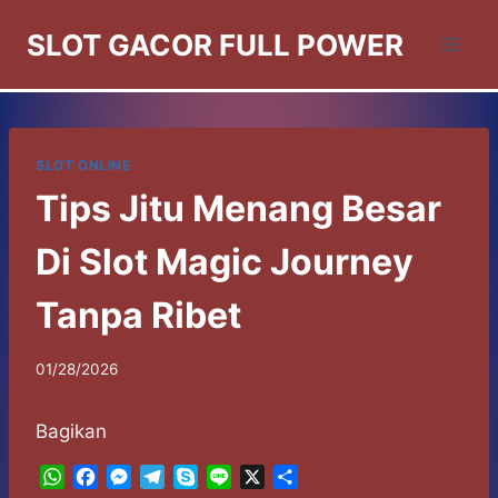
Skip
SLOT GACOR FULL POWER
to
content
SLOT ONLINE
Tips Jitu Menang Besar
Di Slot Magic Journey
Tanpa Ribet
01/28/2026
Bagikan
W
F
M
T
S
L
X
S