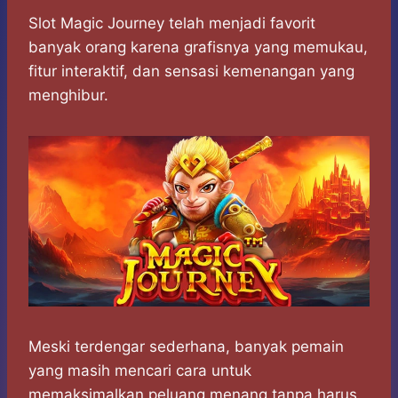
h
a
e
e
k
i
h
a
c
s
l
y
n
a
Slot Magic Journey telah menjadi favorit
t
e
s
e
p
e
r
banyak orang karena grafisnya yang memukau,
s
b
e
g
e
e
fitur interaktif, dan sensasi kemenangan yang
A
o
n
r
menghibur.
p
o
g
a
p
k
e
m
r
Meski terdengar sederhana, banyak pemain
yang masih mencari cara untuk
memaksimalkan peluang menang tanpa harus