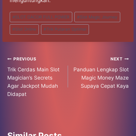
menguntungkan.
Post
#
SLOT GACOR FULL POWER
#
Slot Magic Journey
Tags:
#
Slot Online
#
Trik Putaran Optimal
Post
PREVIOUS
NEXT
Trik Cerdas Main Slot
Panduan Lengkap Slot
navigation
Magician’s Secrets
Magic Money Maze
Agar Jackpot Mudah
Supaya Cepat Kaya
Didapat
Similar Posts