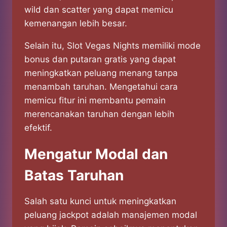
wild dan scatter yang dapat memicu
kemenangan lebih besar.
Selain itu, Slot Vegas Nights memiliki mode
bonus dan putaran gratis yang dapat
meningkatkan peluang menang tanpa
menambah taruhan. Mengetahui cara
memicu fitur ini membantu pemain
merencanakan taruhan dengan lebih
efektif.
Mengatur Modal dan
Batas Taruhan
Salah satu kunci untuk meningkatkan
peluang jackpot adalah manajemen modal