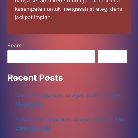
hanya sekadar keberuntungan, tetapi juga
kesempatan untuk mengasah strategi demi
jackpot impian.
Search
Search
Recent Posts
Cara Mendapatkan Jackpot di Slot 5 Lions
Megaways
Rahasia Mendapatkan Jackpot Besar di Slot
Bonanza Gold