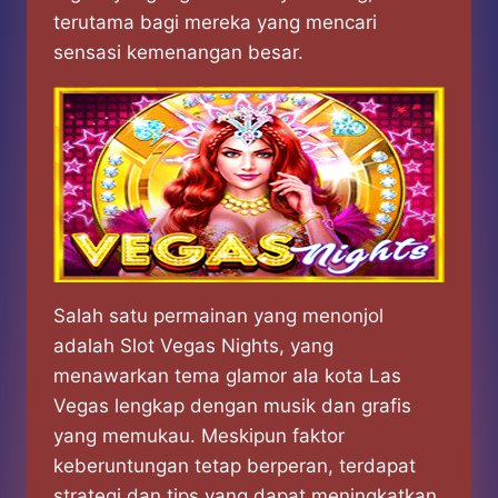
terutama bagi mereka yang mencari
sensasi kemenangan besar.
Salah satu permainan yang menonjol
adalah Slot Vegas Nights, yang
menawarkan tema glamor ala kota Las
Vegas lengkap dengan musik dan grafis
yang memukau. Meskipun faktor
keberuntungan tetap berperan, terdapat
strategi dan tips yang dapat meningkatkan