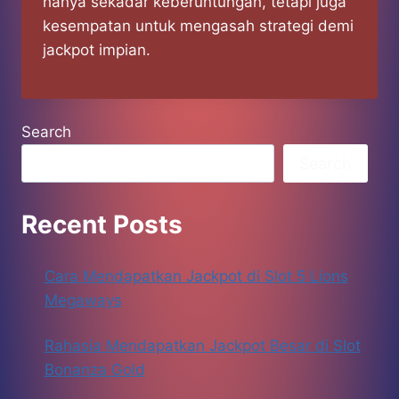
hanya sekadar keberuntungan, tetapi juga
kesempatan untuk mengasah strategi demi
jackpot impian.
Search
Search
Recent Posts
Cara Mendapatkan Jackpot di Slot 5 Lions
Megaways
Rahasia Mendapatkan Jackpot Besar di Slot
Bonanza Gold