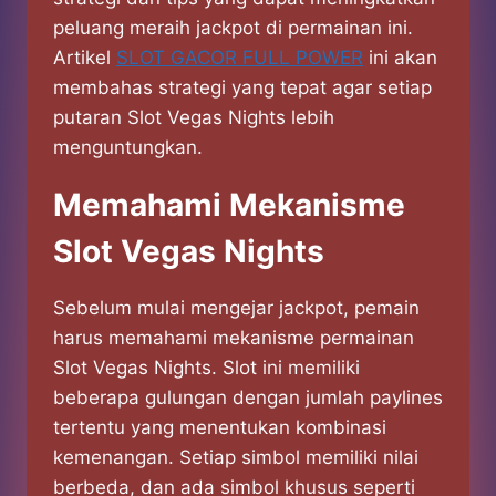
peluang meraih jackpot di permainan ini.
Artikel
SLOT GACOR FULL POWER
ini akan
membahas strategi yang tepat agar setiap
putaran Slot Vegas Nights lebih
menguntungkan.
Memahami Mekanisme
Slot Vegas Nights
Sebelum mulai mengejar jackpot, pemain
harus memahami mekanisme permainan
Slot Vegas Nights. Slot ini memiliki
beberapa gulungan dengan jumlah paylines
tertentu yang menentukan kombinasi
kemenangan. Setiap simbol memiliki nilai
berbeda, dan ada simbol khusus seperti