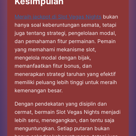
Kesimpulan
Meraih jackpot di Slot Vegas Nights
bukan
hanya soal keberuntungan semata, tetapi
juga tentang strategi, pengelolaan modal,
dan pemahaman fitur permainan. Pemain
yang memahami mekanisme slot,
mengelola modal dengan bijak,
memanfaatkan fitur bonus, dan
menerapkan strategi taruhan yang efektif
memiliki peluang lebih tinggi untuk meraih
kemenangan besar.
Dengan pendekatan yang disiplin dan
cermat, bermain Slot Vegas Nights menjadi
lebih seru, menegangkan, dan tentu saja
menguntungkan. Setiap putaran bukan