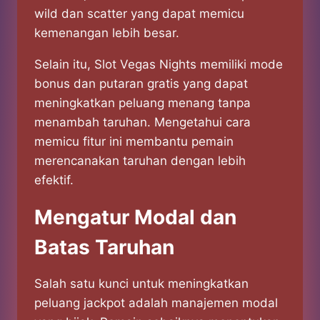
wild dan scatter yang dapat memicu
kemenangan lebih besar.
Selain itu, Slot Vegas Nights memiliki mode
bonus dan putaran gratis yang dapat
meningkatkan peluang menang tanpa
menambah taruhan. Mengetahui cara
memicu fitur ini membantu pemain
merencanakan taruhan dengan lebih
efektif.
Mengatur Modal dan
Batas Taruhan
Salah satu kunci untuk meningkatkan
peluang jackpot adalah manajemen modal