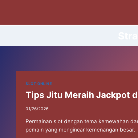
Skip
to
content
Stra
SLOT ONLINE
Tips Jitu Meraih Jackpot 
01/26/2026
Permainan slot dengan tema kemewahan dan 
pemain yang mengincar kemenangan besar.