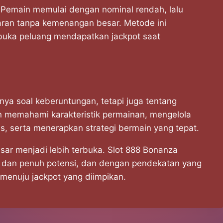
f. Pemain memulai dengan nominal rendah, lalu
aran tanpa kemenangan besar. Metode ini
buka peluang mendapatkan jackpot saat
ya soal keberuntungan, tetapi juga tentang
an memahami karakteristik permainan, mengelola
s, serta menerapkan strategi bermain yang tepat.
r menjadi lebih terbuka. Slot 888 Bonanza
dan penuh potensi, dan dengan pendekatan yang
 menuju jackpot yang diimpikan.