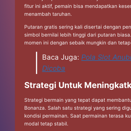
fitur ini aktif, pemain bisa mendapatkan ke
menambah taruhan.
Putaran gratis sering kali disertai dengan 
simbol bernilai lebih tinggi dari putaran bia
momen ini dengan sebaik mungkin dan tetap 
Baca Juga:
Pola Slot Anub
Dicoba
Strategi Untuk Meningkat
Strategi bermain yang tepat dapat membantu
Bonanza. Salah satu strategi yang sering d
kondisi permainan. Saat permainan terasa kur
modal tetap stabil.