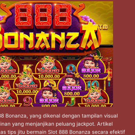
88 Bonanza, yang dikenal dengan tampilan visual
mainan yang menjanjikan peluang jackpot. Artikel
 tips jitu bermain Slot 888 Bonanza secara efektif