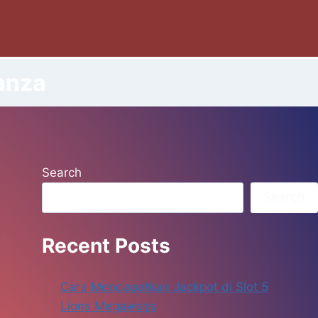
nanza
Search
Search
Recent Posts
Cara Mendapatkan Jackpot di Slot 5
Lions Megaways