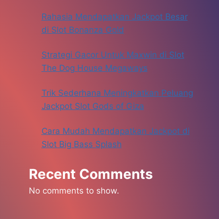
Rahasia Mendapatkan Jackpot Besar
di Slot Bonanza Gold
Strategi Gacor Untuk Maxwin di Slot
The Dog House Megaways
Trik Sederhana Meningkatkan Peluang
Jackpot Slot Gods of Giza
Cara Mudah Mendapatkan Jackpot di
Slot Big Bass Splash
Recent Comments
No comments to show.