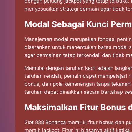
dengan peluang jackpot yang tetap terbuka.
menyesuaikan strategi bermain agar tidak te
Modal Sebagai Kunci Perma
Manajemen modal merupakan fondasi pentin
disarankan untuk menentukan batas modal s
agar permainan tetap terkendali dan tidak m
Memulai dengan taruhan kecil adalah langka
taruhan rendah, pemain dapat mempelajari r
bonus, dan pola kemenangan tanpa tekanan 
taruhan dapat dinaikkan secara bertahap ses
Maksimalkan Fitur Bonus d
Slot 888 Bonanza memiliki fitur bonus dan p
meraih jackpot. Fitur ini biasanya aktif keti