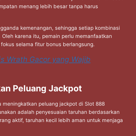
sempatan menang lebih besar tanpa harus
pengganda kemenangan, sehingga setiap kombinasi
sa. Oleh karena itu, pemain perlu memanfaatkan
fokus selama fitur bonus berlangsung.
is Wrath Gacor yang Wajib
kan Peluang Jackpot
 meningkatkan peluang jackpot di Slot 888
igunakan adalah penyesuaian taruhan berdasarkan
ang aktif, taruhan kecil lebih aman untuk menjaga