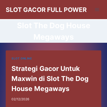
Skip
SLOT GACOR FULL POWER
to
content
Slot The Dog House
Megaways
SLOT ONLINE
Strategi Gacor Untuk
Maxwin di Slot The Dog
House Megaways
02/12/2026