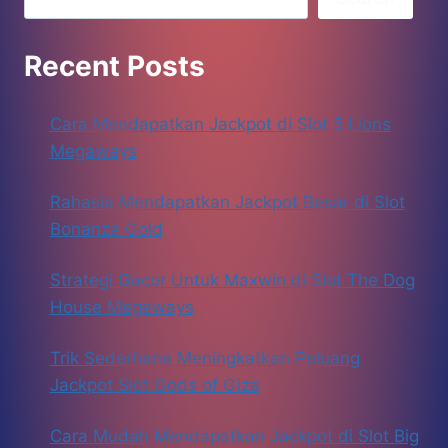
Recent Posts
Cara Mendapatkan Jackpot di Slot 5 Lions
Megaways
Rahasia Mendapatkan Jackpot Besar di Slot
Bonanza Gold
Strategi Gacor Untuk Maxwin di Slot The Dog
House Megaways
Trik Sederhana Meningkatkan Peluang
Jackpot Slot Gods of Giza
Cara Mudah Mendapatkan Jackpot di Slot Big