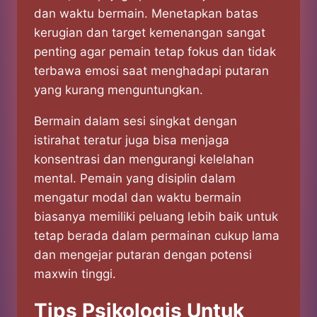
dan waktu bermain. Menetapkan batas
kerugian dan target kemenangan sangat
penting agar pemain tetap fokus dan tidak
terbawa emosi saat menghadapi putaran
yang kurang menguntungkan.
Bermain dalam sesi singkat dengan
istirahat teratur juga bisa menjaga
konsentrasi dan mengurangi kelelahan
mental. Pemain yang disiplin dalam
mengatur modal dan waktu bermain
biasanya memiliki peluang lebih baik untuk
tetap berada dalam permainan cukup lama
dan mengejar putaran dengan potensi
maxwin tinggi.
Tips Psikologis Untuk