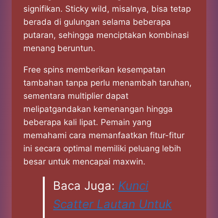
signifikan. Sticky wild, misalnya, bisa tetap
berada di gulungan selama beberapa
putaran, sehingga menciptakan kombinasi
menang beruntun.
Free spins memberikan kesempatan
tambahan tanpa perlu menambah taruhan,
sementara multiplier dapat
melipatgandakan kemenangan hingga
beberapa kali lipat. Pemain yang
memahami cara memanfaatkan fitur-fitur
ini secara optimal memiliki peluang lebih
besar untuk mencapai maxwin.
Baca Juga:
Kunci
Scatter Lautan Untuk