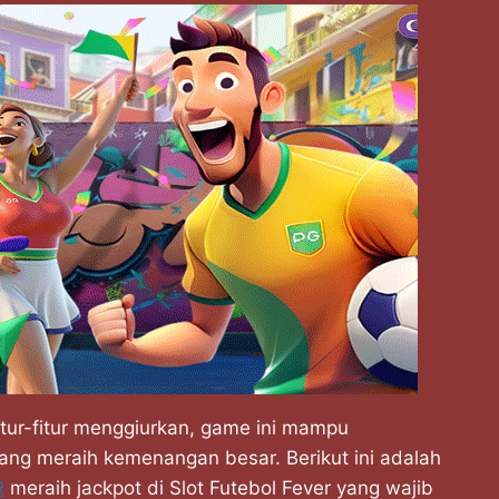
tur-fitur menggiurkan, game ini mampu
ng meraih kemenangan besar. Berikut ini adalah
R
meraih jackpot di Slot Futebol Fever yang wajib