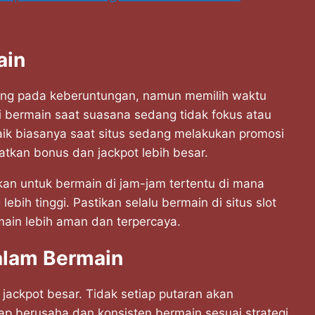
ain
tung pada keberuntungan, namun memilih waktu
i bermain saat suasana sedang tidak fokus atau
aik biasanya saat situs sedang melakukan promosi
tkan bonus dan jackpot lebih besar.
an untuk bermain di jam-jam tertentu di mana
ebih tinggi. Pastikan selalu bermain di situs slot
ain lebih aman dan terpercaya.
alam Bermain
jackpot besar. Tidak setiap putaran akan
p berusaha dan konsisten bermain sesuai strategi