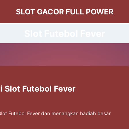
SLOT GACOR FULL POWER
Slot Futebol Fever
i Slot Futebol Fever
 Slot Futebol Fever dan menangkan hadiah besar