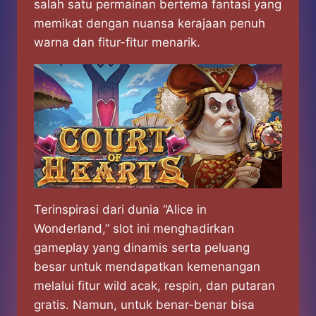
salah satu permainan bertema fantasi yang
memikat dengan nuansa kerajaan penuh
warna dan fitur-fitur menarik.
Terinspirasi dari dunia “Alice in
Wonderland,” slot ini menghadirkan
gameplay yang dinamis serta peluang
besar untuk mendapatkan kemenangan
melalui fitur wild acak, respin, dan putaran
gratis. Namun, untuk benar-benar bisa