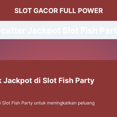
SLOT GACOR FULL POWER
catter Jackpot Slot Fish Par
 Jackpot di Slot Fish Party
 Slot Fish Party untuk meningkatkan peluang