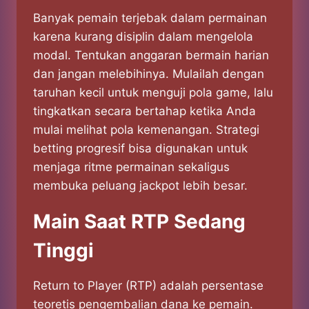
Banyak pemain terjebak dalam permainan
karena kurang disiplin dalam mengelola
modal. Tentukan anggaran bermain harian
dan jangan melebihinya. Mulailah dengan
taruhan kecil untuk menguji pola game, lalu
tingkatkan secara bertahap ketika Anda
mulai melihat pola kemenangan. Strategi
betting progresif bisa digunakan untuk
menjaga ritme permainan sekaligus
membuka peluang jackpot lebih besar.
Main Saat RTP Sedang
Tinggi
Return to Player (RTP) adalah persentase
teoretis pengembalian dana ke pemain.