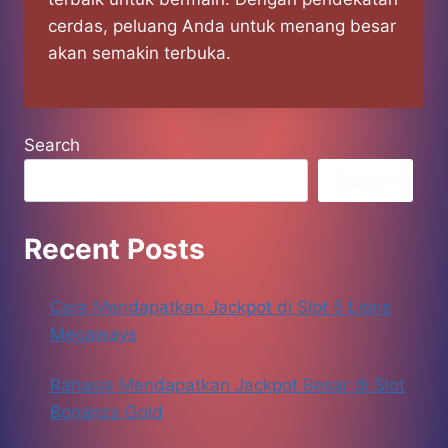
cerdas, peluang Anda untuk menang besar
akan semakin terbuka.
Search
Search
Recent Posts
Cara Mendapatkan Jackpot di Slot 5 Lions
Megaways
Rahasia Mendapatkan Jackpot Besar di Slot
Bonanza Gold