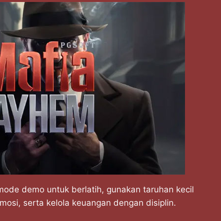
de demo untuk berlatih, gunakan taruhan kecil
osi, serta kelola keuangan dengan disiplin.