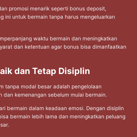
an promosi menarik seperti bonus deposit,
ng ini untuk bermain tanpa harus mengeluarkan
emperpanjang waktu bermain dan meningkatkan
yarat dan ketentuan agar bonus bisa dimanfaatkan
ik dan Tetap Disiplin
m tanpa modal besar adalah pengelolaan
an dan kemenangan sebelum mulai bermain.
ri bermain dalam keadaan emosi. Dengan disiplin
bisa bermain lebih lama dan meningkatkan peluang
sar.