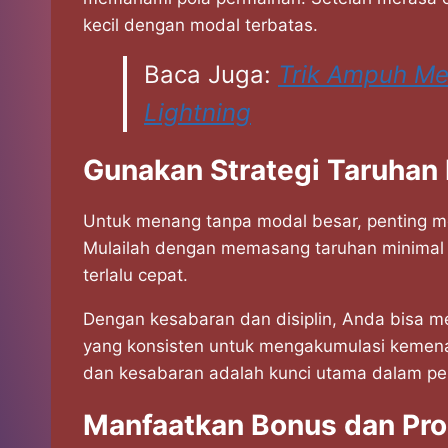
kecil dengan modal terbatas.
Baca Juga:
Trik Ampuh Me
Lightning
Gunakan Strategi Taruhan 
Untuk menang tanpa modal besar, penting men
Mulailah dengan memasang taruhan minimal 
terlalu cepat.
Dengan kesabaran dan disiplin, Anda bisa m
yang konsisten untuk mengakumulasi kemena
dan kesabaran adalah kunci utama dalam per
Manfaatkan Bonus dan Pr