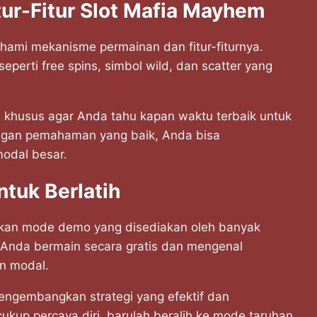
ur-Fitur Slot Mafia Mayhem
ami mekanisme permainan dan fitur-fiturnya.
seperti free spins, simbol wild, dan scatter yang
l khusus agar Anda tahu kapan waktu terbaik untuk
ngan pemahaman yang baik, Anda bisa
modal besar.
tuk Berlatih
tkan mode demo yang disediakan oleh banyak
n Anda bermain secara gratis dan mengenal
an modal.
engembangkan strategi yang efektif dan
kup percaya diri, barulah beralih ke mode taruhan